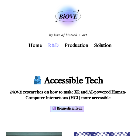
𝒃𝒚 𝒍𝒐𝒗𝒆 𝒐𝒇 𝒃𝒊𝒐𝒕𝒆𝒄𝒉 + 𝒂𝒓𝒕
Home
R&D
Production
Solution
Accessible Tech
𝑩𝒊𝑶𝑽𝑬 researches on how to make XR and AI-powered Human-
Computer Interactions (HCI) more accessible
Biomedical Tech