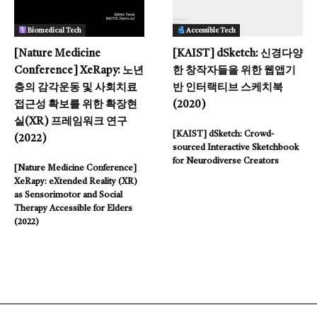
Biomedical Tech
Accessible Tech
[Nature Medicine
[KAIST] dSketch: 신경다양
Conference] XeRapy: 노년
한 창작자들을 위한 웹앱기
층의 감각운동 및 사회치료
반 인터랙티브 스케치북
접근성 확보를 위한 확장현
(2020)
실(XR) 프레임워크 연구
[KAIST] dSketch: Crowd-
(2022)
sourced Interactive Sketchbook
for Neurodiverse Creators
[Nature Medicine Conference]
XeRapy: eXtended Reality (XR)
as Sensorimotor and Social
Therapy Accessible for Elders
(2022)